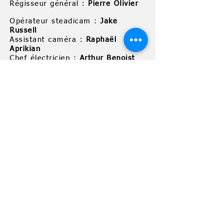
Régisseur général :
Pierre Olivier
Opérateur steadicam :
Jake
Russell
Assistant caméra :
Raphaël
Aprikian
Chef électricien :
Arthur Benoist
Électricien :
Roméo Robaglia
Directeur de post-production :
Alexandre Sellem
Chargée de post-production :
Ambre Fournier
Montage :
Brieuc Segalen
Mixage/mastering :
Felix Pozzo &
Oscar Ferran
Interpreté par
Fils Cara
Pianiste :
Francis
Direction label :
Antoine Bisou
Chargée de production :
Morgane
Lagneau